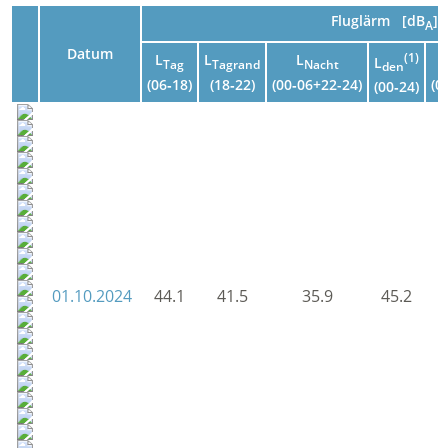
Fluglärm [dB
]
A
Datum
L
L
L
(1)
L
L
Tag
Tagrand
Nacht
den
(06‑18)
(18‑22)
(00‑06+22-24)
(0
(00‑24)
01.10.2024
44.1
41.5
35.9
45.2
4