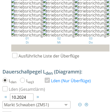
01
02
03
Di
Mi
Do
Ausführliche Liste der Überflüge
Dauerschallpegel L
(Diagramm):
den
L
L
Lden (Nur Überflüge)
den
eq3
Lden (Gesamtlärm)



