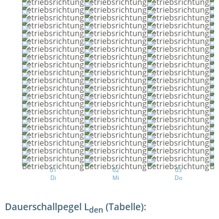
01
02
03
Di
Mi
Do
Dauerschallpegel L
(Tabelle):
den