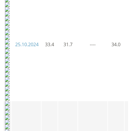
25.10.2024
33.4
31.7
----
34.0
3