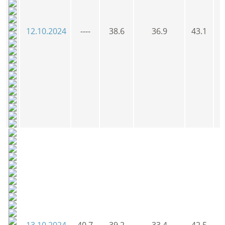
12.10.2024
----
38.6
36.9
43.1
3
13.10.2024
40.7
39.2
33.4
42.5
4