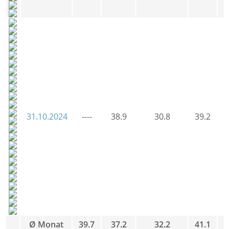
31.10.2024
----
38.9
30.8
39.2
3
Ø Monat
39.7
37.2
32.2
41.1
3