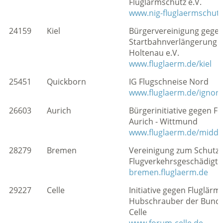
Fluglärmschutz e.V.
www.nig-fluglaermschutz
24159
Kiel
Bürgervereinigung gegen
Startbahnverlängerung K
Holtenau e.V.
www.fluglaerm.de/kiel
25451
Quickborn
IG Flugschneise Nord
www.fluglaerm.de/ignor
26603
Aurich
Bürgerinitiative gegen F
Aurich - Wittmund
www.fluglaerm.de/middel
28279
Bremen
Vereinigung zum Schutz
Flugverkehrsgeschädigter
bremen.fluglaerm.de
29227
Celle
Initiative gegen Fluglärm
Hubschrauber der Bunde
Celle