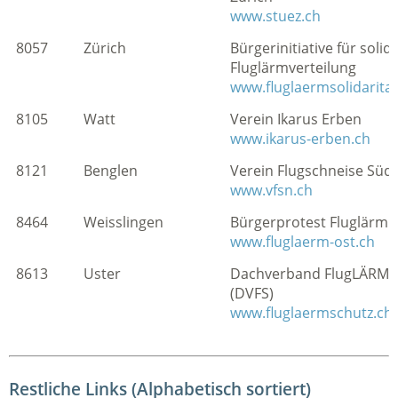
www.stuez.ch
8057
Zürich
Bürgerinitiative für solid
Fluglärmverteilung
www.fluglaermsolidaritae
8105
Watt
Verein Ikarus Erben
www.ikarus-erben.ch
8121
Benglen
Verein Flugschneise Süd
www.vfsn.ch
8464
Weisslingen
Bürgerprotest Fluglärm 
www.fluglaerm-ost.ch
8613
Uster
Dachverband FlugLÄRMs
(DVFS)
www.fluglaermschutz.ch
Restliche Links (Alphabetisch sortiert)