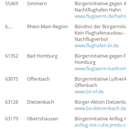
55469
Simmern
Bürgerinitiative gegen d
Nachtflughafen Hahn
www.fluglaerm.de/hahn
6....
Rhein-Main-Region
Bündnis der Bürgerinitia
Kein Flughafenausbau - f
Nachflugverbot
www.flughafen-bi.de
61352
Bad Homburg
Bürgerinitiative gegen F
Homburg
www.fluglaerm-badhomb
63075
Offenbach
Bürgerinitiative Luftverk
Offenbach
www.bil-of.de
63128
Dietzenbach
Bürger-Aktion Dietzenba
www.ba-dietzenbach.de
63179
Obertshausen
Bürgerinitiative Anflug m
anflug-mit-ruhe.jimdo.c