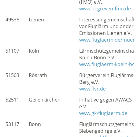
(FMO) e.V.
www.bi-greven-fmo.de
49536
Lienen
Interessengemeinschaft
vor Fluglärm und andere
Emissionen Lienen e.V.
www.fluglaerm.de/muen
51107
Köln
Lärmschutzgemeinschaft
Köln / Bonn e.V.
www.fluglaerm-koeln-bo
51503
Rösrath
Bürgerverein Fluglärmsc
Berg e.V.
www.flsr.de
52511
Geilenkirchen
Initiative gegen AWACS-
e.V.
www.gk-fluglaerm.de
53117
Bonn
Fluglärmschutzgemeinsc
Siebengebirge e.V.