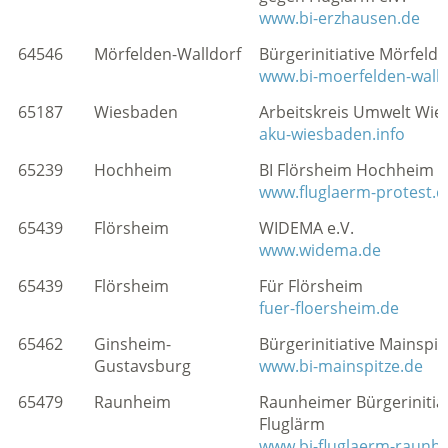
www.bi-erzhausen.de
64546
Mörfelden-Walldorf
Bürgerinitiative Mörfeld
www.bi-moerfelden-walld
65187
Wiesbaden
Arbeitskreis Umwelt Wi
aku-wiesbaden.info
65239
Hochheim
BI Flörsheim Hochheim
www.fluglaerm-protest.d
65439
Flörsheim
WIDEMA e.V.
www.widema.de
65439
Flörsheim
Für Flörsheim
fuer-floersheim.de
65462
Ginsheim-
Bürgerinitiative Mainspit
Gustavsburg
www.bi-mainspitze.de
65479
Raunheim
Raunheimer Bürgerinitia
Fluglärm
www.bi-fluglaerm-raunh