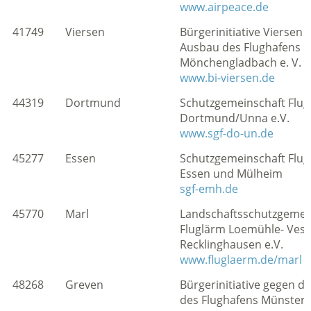
www.airpeace.de
41749
Viersen
Bürgerinitiative Viersen
Ausbau des Flughafens i
Mönchengladbach e. V.
www.bi-viersen.de
44319
Dortmund
Schutzgemeinschaft Flu
Dortmund/Unna e.V.
www.sgf-do-un.de
45277
Essen
Schutzgemeinschaft Flug
Essen und Mülheim
sgf-emh.de
45770
Marl
Landschaftsschutzgemein
Fluglärm Loemühle- Vest
Recklinghausen e.V.
www.fluglaerm.de/marl
48268
Greven
Bürgerinitiative gegen 
des Flughafens Münster