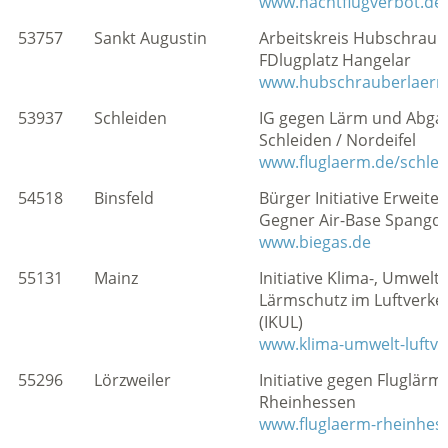
www.nachtflugverbot.de
53757
Sankt Augustin
Arbeitskreis Hubschrau
FDlugplatz Hangelar
www.hubschrauberlaerm
53937
Schleiden
IG gegen Lärm und Abga
Schleiden / Nordeifel
www.fluglaerm.de/schlei
54518
Binsfeld
Bürger Initiative Erweite
Gegner Air-Base Spangd
www.biegas.de
55131
Mainz
Initiative Klima-, Umwelt
Lärmschutz im Luftverkeh
(IKUL)
www.klima-umwelt-luftve
55296
Lörzweiler
Initiative gegen Fluglärm 
Rheinhessen
www.fluglaerm-rheinhes