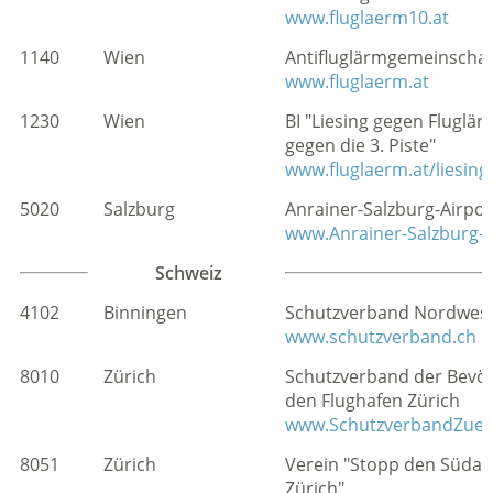
www.fluglaerm10.at
1140
Wien
Antifluglärmgemeinschaf
www.fluglaerm.at
1230
Wien
BI "Liesing gegen Fluglä
gegen die 3. Piste"
www.fluglaerm.at/liesing
5020
Salzburg
Anrainer-Salzburg-Airpor
www.Anrainer-Salzburg-A
Schweiz
4102
Binningen
Schutzverband Nordwest
www.schutzverband.ch
8010
Zürich
Schutzverband der Bevö
den Flughafen Zürich
www.SchutzverbandZuer
8051
Zürich
Verein "Stopp den Südan
Zürich"