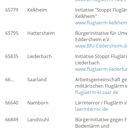
65779
Kelkheim
Initiative "Stoppt Fluglär
Kelkheim"
www.fluglaerm-kelkheim
65795
Hattersheim
Bürgerinitiative für Umw
Eddersheim e.V.
www.BfU-Eddersheim.de
65835
Liederbach
Initiative Stoppt Fluglärm
Liederbach
www.fluglaerm-liederbac
66...
Saarland
Arbeitsgemeinschaft ge
militärischen Fluglärm i
fluglaerm-kl.saar.de
66640
Namborn
Lärmterror / Fluglärm im
laermterror.de
66849
Landstuhl
Bürgerinitiative gegen Fl
Bodenlärm und