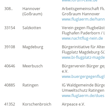
www.forum-celle.de
308..
Hannover
Arbeitsgemeinschaft Flu
(Goßraum)
Großraum Hannover
www.fluglaerm.de/hanno
33154
Salzkotten
Verein gegen Flugbeläst
Flughafen Paderborn / Li
www.nachtflug-nein.de
39108
Magdeburg
Bürgerinitiative für Alte
Flugplatz Magdeburg-Süd
www.bi-flugplatz-magde
40646
Meerbusch
Bürgerverein Bürger geg
e.V.
www.buergergegenflugl
40885
Ratingen
IG Waldgemeinde Bürgeri
Umweltschutz Ratingen e
www.fluglaerm.de/duess
41352
Korschenbroich
Airpeace e.V.