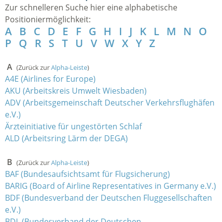
Zur schnelleren Suche hier eine alphabetische
Positioniermöglichkeit:
A
B
C
D
E
F
G
H
I
J
K
L
M
N
O
P
Q
R
S
T
U
V
W
X
Y
Z
A
(Zurück zur
Alpha-Leiste
)
A4E (Airlines for Europe)
AKU (Arbeitskreis Umwelt Wiesbaden)
ADV (Arbeitsgemeinschaft Deutscher Verkehrsflughäfen
e.V.)
Ärzteinitiative für ungestörten Schlaf
ALD (Arbeitsring Lärm der DEGA)
B
(Zurück zur
Alpha-Leiste
)
BAF (Bundesaufsichtsamt für Flugsicherung)
BARIG (Board of Airline Representatives in Germany e.V.)
BDF (Bundesverband der Deutschen Fluggesellschaften
e.V.)
BDL (Bundesverband der Deutschen