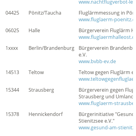
www.nachtflugverbot-leip
04425
Pönitz/Taucha
Fluglärmmessung in Pön
www.fluglaerm-poenitz.d
06025
Halle
Bürgerverein Fluglärm Hal
www.fluglaermhalleost.d
1xxxx
Berlin/Brandenburg
Bürgerverein Brandenbur
e.V.
www.bvbb-ev.de
14513
Teltow
Teltow gegen Fluglärm e.
www.teltowgegenfluglae
15344
Strausberg
Bürgerverein gegen Flug
Strausberg und Umland e
www.fluglaerm-strausbe
15378
Hennickendorf
Bürgerinitiative "Gesun
Stienitzsee e.V."
www.gesund-am-stienitz