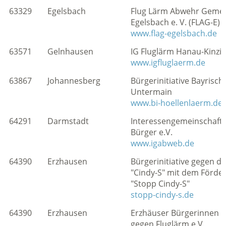
63329
Egelsbach
Flug Lärm Abwehr Gemei
Egelsbach e. V. (FLAG-E)
www.flag-egelsbach.de
63571
Gelnhausen
IG Fluglärm Hanau-Kinzigt
www.igfluglaerm.de
63867
Johannesberg
Bürgerinitiative Bayrisch
Untermain
www.bi-hoellenlaerm.de
64291
Darmstadt
Interessengemeinschaft 
Bürger e.V.
www.igabweb.de
64390
Erzhausen
Bürgerinitiative gegen di
"Cindy-S" mit dem Förde
"Stopp Cindy-S"
stopp-cindy-s.de
64390
Erzhausen
Erzhäuser Bürgerinnen 
gegen Fluglärm e.V.