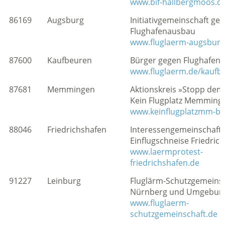
www.bif-hallbergmoos.d
86169
Augsburg
Initiativgemeinschaft ge
Flughafenausbau
www.fluglaerm-augsburg
87600
Kaufbeuren
Bürger gegen Flughafen A
www.fluglaerm.de/kaufb
87681
Memmingen
Aktionskreis »Stopp dem
Kein Flugplatz Memminge
www.keinflugplatzmm-be
88046
Friedrichshafen
Interessengemeinschaft
Einflugschneise Friedric
www.laermprotest-
friedrichshafen.de
91227
Leinburg
Fluglärm-Schutzgemeins
Nürnberg und Umgebung
www.fluglaerm-
schutzgemeinschaft.de