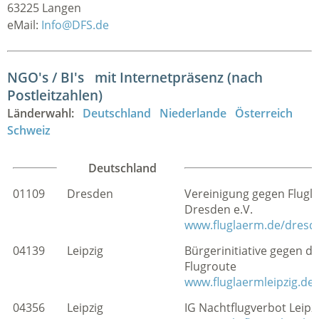
63225 Langen
eMail:
Info@DFS.de
NGO's / BI's mit Internetpräsenz (nach
Postleitzahlen)
Länderwahl:
Deutschland
Niederlande
Österreich
Schweiz
Deutschland
01109
Dresden
Vereinigung gegen Flugl
Dresden e.V.
www.fluglaerm.de/dresd
04139
Leipzig
Bürgerinitiative gegen d
Flugroute
www.fluglaermleipzig.de
04356
Leipzig
IG Nachtflugverbot Leipzi