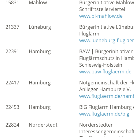
15831
Mahlow
Bürgerinitiative Mahlowe
Schrifrtstellerviertel
www.bi-mahlow.de
21337
Lüneburg
Bürgerinitiative Lünebur
Fluglärm
www.lueneburg-fluglaer
22391
Hamburg
BAW | Bürgerinitiativen f
Fluglärmschutz in Hamb
Schleswig-Holstein
www.baw-fluglaerm.de
22417
Hamburg
Notgemeinschaft der Flu
Anlieger Hamburg e.V.
www.fluglaerm.de/hamb
22453
Hamburg
BIG Fluglärm Hamburg e.
www.fluglaerm.de/big
22824
Norderstedt
Norderstedter
Interessengemeinschaft 