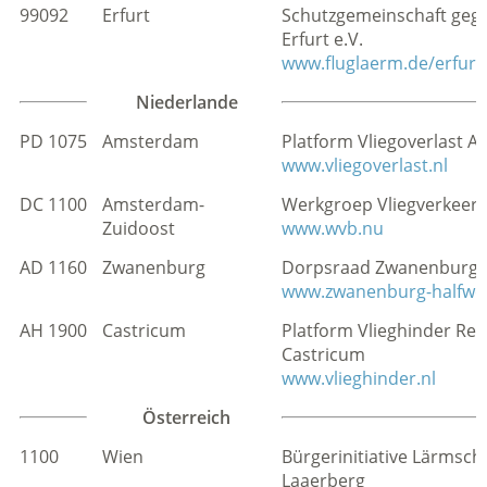
99092
Erfurt
Schutzgemeinschaft geg
Erfurt e.V.
www.fluglaerm.de/erfurt
Niederlande
PD 1075
Amsterdam
Platform Vliegoverlast 
www.vliegoverlast.nl
DC 1100
Amsterdam-
Werkgroep Vliegverkeer 
Zuidoost
www.wvb.nu
AD 1160
Zwanenburg
Dorpsraad Zwanenburg-
www.zwanenburg-halfweg
AH 1900
Castricum
Platform Vlieghinder Reg
Castricum
www.vlieghinder.nl
Österreich
1100
Wien
Bürgerinitiative Lärmsch
Laaerberg