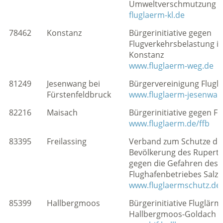
Umweltverschmutzung e.
fluglaerm-kl.de
78462
Konstanz
Bürgerinitiative gegen
Flugverkehrsbelastung i
Konstanz
www.fluglaerm-weg.de
81249
Jesenwang bei
Bürgervereinigung Fluglä
Fürstenfeldbruck
www.fluglaerm-jesenwan
82216
Maisach
Bürgerinitiative gegen F
www.fluglaerm.de/ffb
83395
Freilassing
Verband zum Schutze de
Bevölkerung des Ruperti
gegen die Gefahren des
Flughafenbetriebes Salzb
www.fluglaermschutz.de
85399
Hallbergmoos
Bürgerinitiative Fluglärm
Hallbergmoos-Goldach