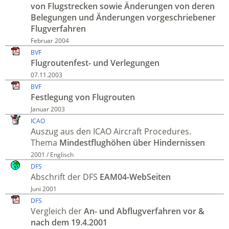
von Flug­strecken sowie Ände­rungen von deren
Belegungen und Ände­rungen vor­geschrie­bener
Flug­verfahren
Februar 2004
BVF
Flugroutenfest- und Verlegungen
07.11.2003
BVF
Festlegung von Flug­routen
Januar 2003
ICAO
Auszug aus den ICAO Aircraft Procedures.
Thema
Mindest­flughöhen über Hinder­nissen
2001 / Englisch
DFS
Abschrift der DFS
EAM04-WebSeiten
Juni 2001
DFS
Vergleich der
An- und Abflug­verfahren vor &
nach dem 19.4.2001