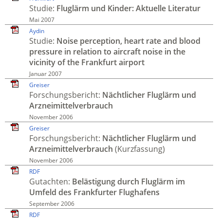
Studie:
Flug­lärm und Kinder: Aktuelle Literatur
Mai 2007
Aydin
Studie:
Noise perception, heart rate and blood
pressure in relation to air­craft noise in the
vicinity of the Frankfurt airport
Januar 2007
Greiser
Forschungs­bericht:
Nächt­licher Flug­lärm und
Arznei­mittel­verbrauch
November 2006
Greiser
Forschungs­bericht:
Nächtlicher Flug­lärm und
Arznei­mittel­verbrauch
(Kurzfassung)
November 2006
RDF
Gutachten:
Belästi­gung durch Flug­lärm im
Umfeld des Frank­furter Flughafens
September 2006
RDF