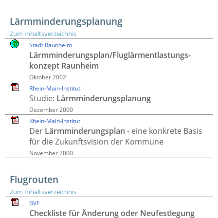
Lärmminderungsplanung
Zum Inhaltsverzeichnis
Stadt Raunheim
Lärm­minderungsplan/Fluglärm­entlastungs­
konzept Raunheim
Oktober 2002
Rhein-Main-Institut
Studie:
Lärm­minderungs­planung
Dezember 2000
Rhein-Main-Institut
Der
Lärm­minderungsplan
- eine konkrete Basis
für die Zukunfts­vision der Kommune
November 2000
Flugrouten
Zum Inhaltsverzeichnis
BVF
Check­liste für Änderung oder Neu­festlegung