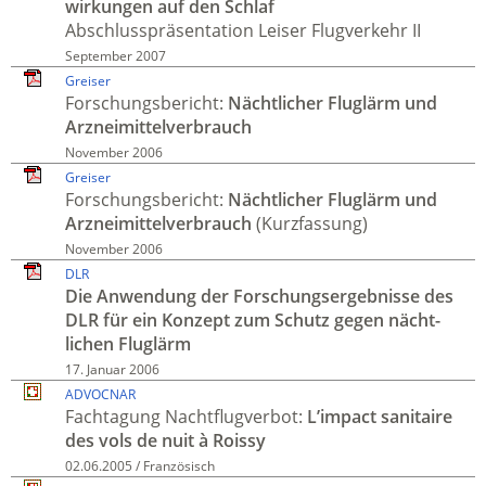
wirkungen auf den Schlaf
Abschluss­präsentation Leiser Flugverkehr II
September 2007
Greiser
Forschungs­bericht:
Nächt­licher Flug­lärm und
Arznei­mittel­verbrauch
November 2006
Greiser
Forschungs­bericht:
Nächt­licher Flug­lärm und
Arznei­mittel­verbrauch
(Kurz­fassung)
November 2006
DLR
Die Anwen­dung der Forschungs­ergebnisse des
DLR für ein Konzept zum Schutz gegen nächt­
lichen Flug­lärm
17. Januar 2006
ADVOCNAR
Fach­tagung Nacht­flug­verbot:
L’impact sanitaire
des vols de nuit à Roissy
02.06.2005 / Französisch