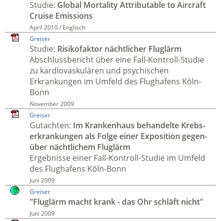
Studie:
Global Mortality Attributable to Aircraft
Cruise Emissions
April 2010 / Englisch
Greiser
Studie:
Risiko­faktor nächt­licher Flug­lärm
Abschluss­bericht über eine Fall-Kontroll-Studie
zu kardio­vasku­lären und psychischen
Erkrankungen im Umfeld des Flug­hafens Köln-
Bonn
November 2009
Greiser
Gutachten:
Im Kranken­haus behandelte Krebs­
erkrankungen als Folge einer Expo­sition gegen­
über nächt­lichem Fluglä­rm
Ergeb­nisse einer Fall-Kontroll-Studie im Umfeld
des Flug­hafens Köln-Bonn
Juni 2009
Greiser
"Flug­lärm macht krank - das Ohr schläft nicht"
Juni 2009