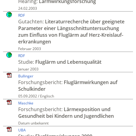
Hearing:
Lärm­wirkungs­forschung
24.02.2003
RDF
Gutachten:
Literatur­recherche über geeig­nete
Para­meter einer Längs­schnitt­unter­suchung
zum Einfluss von Flug­lärm auf Herz-Kreis­lauf­
erkrankungen
Februar 2003
RDF
Studie:
Flug­lärm und Lebens­qualität
Januar 2003
Bullinger
Forschungsbericht:
Flug­lärm­wirkungen auf
Schul­kinder
05.09.2002 / Englisch
Maschke
Forschungs­bericht:
Lärm­exposition und
Gesund­heit bei Kindern und Jugendlichen
Datum unbekannt
UBA