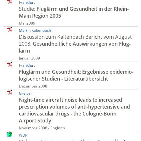
Frankfurt
Studie:
Flug­lärm und Gesund­heit in der Rhein-
Main Region 2005
Mai 2009
Martin Kaltenbach
Diskussion zum Kalten­bach Bericht vom August
2008:
Gesund­heitliche Aus­wir­kungen von Flug­
lärm
Januar 2009
Frankfurt
Flug­lärm und Gesund­heit: Ergeb­nisse epi­demio­
logischer Studien - Literatur­übersicht
Dezember 2008
Greiser
Night-time aircraft noise leads to increased
prescription volumes of anti-hypertensive and
cardio­vascular drugs - the Cologne-Bonn
Airport Study
November 2008 / Englisch
WDR