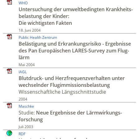
WHO
Unter­suchung der umwelt­bedingten Krankheits­
belastung der Kinder:
Die wichtigsten Fakten
18. Juni 2004
Public Health Zentrum
Belästigung und Erkrankungs­risiko - Ergeb­nisse
des Pan Europä­ischen LARES-Survey zum Flug­
lärm
Mai 2004
IAGL
Blutdruck- und Herz­frequenz­verhalten unter
wechselnder Flug­immissions­belastung
Wissen­schaftliche Längs­schnitt­studie
2004
Maschke
Studie:
Neue Ergeb­nisse der Lärm­wirkungs­
forschung
Juli 2003
RDF