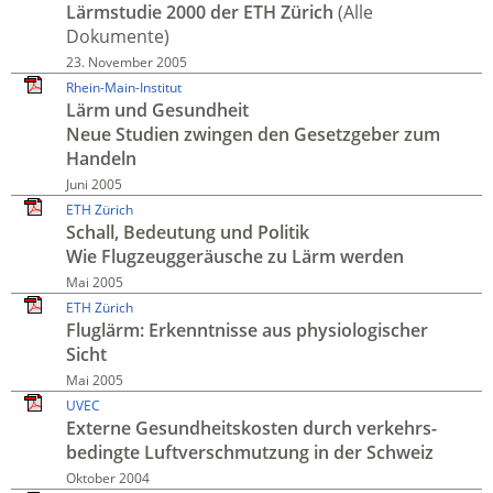
Lärmstudie 2000 der ETH Zürich
(Alle
Dokumente)
23. November 2005
Rhein-Main-Institut
Lärm und Gesundheit
Neue Studien zwingen den Gesetz­geber zum
Handeln
Juni 2005
ETH Zürich
Schall, Bedeutung und Politik
Wie Flugzeug­geräusche zu Lärm werden
Mai 2005
ETH Zürich
Flug­lärm: Erkennt­nisse aus physio­logischer
Sicht
Mai 2005
UVEC
Externe Gesund­heits­kosten durch verkehrs­
bedingte Luft­verschmutzung in der Schweiz
Oktober 2004