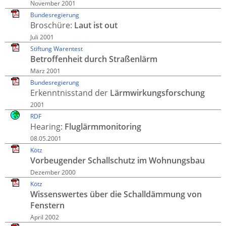
November 2001
Bundesregierung
Broschüre:
Laut ist out
Juli 2001
Stiftung Warentest
Betroffenheit durch Straßen­lärm
März 2001
Bundesregierung
Erkenntnis­stand der
Lärm­wirkungs­forschung
2001
RDF
Hearing:
Fluglärm­monitoring
08.05.2001
Kötz
Vorbeugender Schall­schutz im Wohnungs­bau
Dezember 2000
Kötz
Wissenswertes über die Schall­dämmung von
Fenstern
April 2002