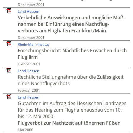
Dezember 2001
Land Hessen
Verkehr­liche Aus­wirkungen und mög­liche Maß­
nahmen bei Ein­führung eines Nacht­flug­
verbotes am Flug­hafen Frankfurt/Main
Dezember 2001
Rhein-Main-Institut
Forschungs­bericht:
Nächt­liches Erwachen durch
Flug­lärm
Oktober 2001
Land Hessen
Recht­liche Stellung­nahme über die
Zulässigkeit
eines Nacht­flug­verbots
Februar 2001
Land Hessen
Gutachten im Auftrag des Hessischen Land­tages
für das Hearing zum Flug­hafen­ausbau vom 10.
bis 12. Mai 2000
Flug­verbot zur Nacht­zeit auf tönernen Füßen
Mai 2000