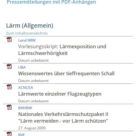
Pressemitteilungen mit PDF-Anhängen
Lärm (Allgemein)
Zum Inhaltsverzeichnis
Land NRW
Vorlesungsskript:
Lärmexposition und
Lärmschwerhörigkeit
Datum unbekannt
UBA
Wissenswertes über tieffrequenten Schall
Datum unbekannt
ACNUSA
Lärmwerte einzelner Flugzeugtypen
Datum unbekannt
BMVBW
Nationales Verkehrs­lärm­schutzpaket II
"Lärm vermeiden - vor Lärm schützen"
27. August 2009
BVF