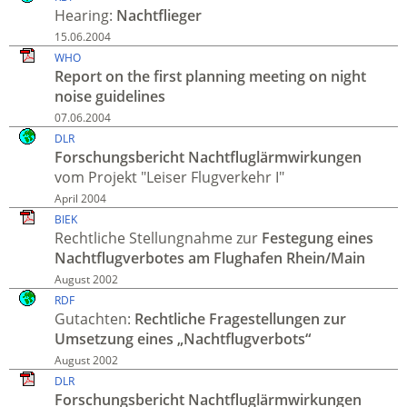
Hearing:
Nachtflieger
15.06.2004
WHO
Report on the first planning meeting on night
noise guidelines
07.06.2004
DLR
Forschung­sbericht Nachtfluglärmwirkungen
vom Projekt "Leiser Flugverkehr I"
April 2004
BIEK
Recht­liche Stellung­nahme zur
Fest­egung eines
Nacht­flug­verbotes am Flug­hafen Rhein/Main
August 2002
RDF
Gutachten:
Recht­liche Frage­stellungen zur
Umsetzung eines „Nacht­flug­verbots“
August 2002
DLR
Forschungs­bericht Nacht­flug­lärm­wirkungen