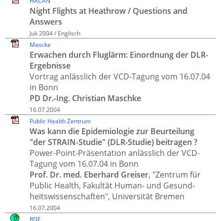
HACAN
Night Flights at Heathrow / Questions and
Answers
Juli 2004 / Englisch
Mascke
Erwachen durch Flug­lärm: Einord­nung der DLR-
Ergebnisse
Vortrag anlässlich der VCD-Tagung vom 16.07.04
in Bonn
PD Dr.-Ing. Christian Maschke
16.07.2004
Public Health Zentrum
Was kann die Epi­demio­logie zur Beur­teilung
"der STRAIN-Studie" (DLR-Studie) beitragen ?
Power-Point-Prä­senta­tion anlässlich der VCD-
Tagung vom 16.07.04 in Bonn
Prof. Dr. med. Eberhard Greiser
, "Zentrum für
Public Health, Fakultät Human- und Gesund­
heits­wissen­schaften", Uni­versi­tät Bremen
16.07.2004
RDF