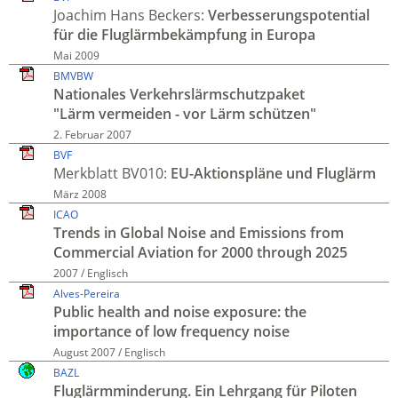
Joachim Hans Beckers:
Verbesserungs­potential
für die Fluglärm­bekämpfung in Europa
Mai 2009
BMVBW
Nationales Verkehrs­lärm­schutzpaket
"Lärm vermeiden - vor Lärm schützen"
2. Februar 2007
BVF
Merkblatt BV010:
EU-Aktions­pläne und Fluglärm
März 2008
ICAO
Trends in Global Noise and Emissions from
Commercial Aviation for 2000 through 2025
2007 / Englisch
Alves-Pereira
Public health and noise exposure: the
importance of low frequency noise
August 2007 / Englisch
BAZL
Fluglärm­minderung. Ein Lehrgang für Piloten