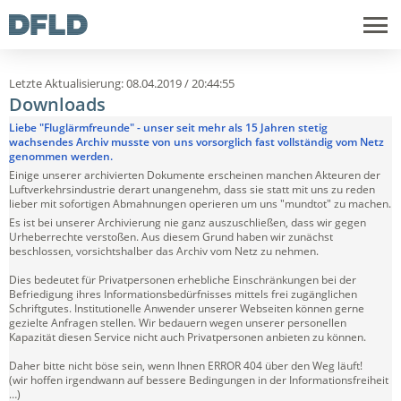
Letzte Aktualisierung: 08.04.2019 / 20:44:55
Downloads
Liebe "Fluglärmfreunde" - unser seit mehr als 15 Jahren stetig
wachsendes Archiv musste von uns vorsorglich fast vollständig vom Netz
genommen werden.
Einige unserer archivierten Dokumente erscheinen manchen Akteuren der
Luftverkehrsindustrie derart unangenehm, dass sie statt mit uns zu reden
lieber mit sofortigen Abmahnungen operieren um uns "mundtot" zu machen.
Es ist bei unserer Archivierung nie ganz auszuschließen, dass wir gegen
Urheberrechte verstoßen. Aus diesem Grund haben wir zunächst
beschlossen, vorsichtshalber das Archiv vom Netz zu nehmen.
Dies bedeutet für Privatpersonen erhebliche Einschränkungen bei der
Befriedigung ihres Informationsbedürfnisses mittels frei zugänglichen
Schriftgutes. Institutionelle Anwender unserer Webseiten können gerne
gezielte Anfragen stellen. Wir bedauern wegen unserer personellen
Kapazität diesen Service nicht auch Privatpersonen anbieten zu können.
Daher bitte nicht böse sein, wenn Ihnen ERROR 404 über den Weg läuft!
(wir hoffen irgendwann auf bessere Bedingungen in der Informationsfreiheit
…)