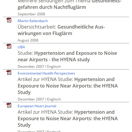
Mehrere Sendungen zum Thema
Gesund­heits­
gefahren durch Nacht­fluglärm
September 2008
Martin Kaltenbach
Übersichts­arbeit:
Gesund­heitliche Aus­
wirkungen von Flug­lärm
August 2008
UBA
Studie:
Hyper­tension and Exposure to Noise
near Airports - the HYENA study
Dezember 2007 / Englisch
Environmental Health Perspectives
Artikel zur HYENA Studie:
Hyper­tension and
Exposure to Noise Near Airports: the HYENA
Study
Dezember 2007 / Englisch
European Heart Journal
Artikel zur HYENA Studie:
Hyper­tension and
Exposure to Noise Near Airports: the HYENA
Study
Dezember 2007 / Englisch