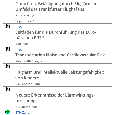
Gutachten:
Belästi­gung durch Flug­lärm im
Umfeld des Frank­furter Flughafens
Kurzfassung
September 2006
UBA
Leit­faden für die Durch­führung des Euro­
päischen PRTR
Mai 2006
UBA
Transportation Noise and Cardiovascular Risk
März 2006 / Englisch
DLR
Flug­lärm und intellek­tuelle Leistungs­fähig­keit
von Kindern
13. Februar 2006
DLR
Neuere Erkennt­nisse der Lärm­wirkungs­
forschung
17. Januar 2006
ETH Zürich