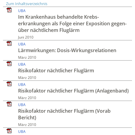
Zum Inhaltsverzeichnis
UBA
Im Kranken­haus behandelte Krebs­
erkrankungen als Folge einer Exposition gegen­
über nächt­lichem Flug­lärm
Juni 2010
UBA
Lärm­wirkungen: Dosis-Wirkungs­relationen
März 2010
UBA
Risiko­faktor nächt­licher Flug­lärm
März 2010
UBA
Risiko­faktor nächt­licher Flug­lärm (Anlagen­band)
März 2010
UBA
Risiko­faktor nächt­licher Flug­lärm (Vorab
Bericht)
März 2010
UBA