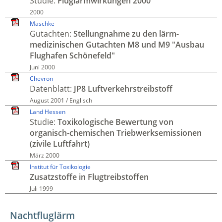
Studie:
Fluglärm­wirkungen 2000
2000
Maschke
Gutachten:
Stellung­nahme zu den lärm­
medizinischen Gutachten M8 und M9 "Ausbau
Flug­hafen Schöne­feld"
Juni 2000
Chevron
Datenblatt:
JP8 Luft­verkehrs­treibstoff
August 2001 / Englisch
Land Hessen
Studie:
Toxi­kolo­gische Bewer­tung von
organisch-chemischen Trieb­werks­emissionen
(zivile Luftfahrt)
März 2000
Institut für Toxikologie
Zusatz­stoffe in Flugtreib­stoffen
Juli 1999
Nachtfluglärm