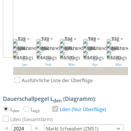
01
02
03
04
05
Jan
Feb
Mär
Apr
Mai
Ausführliche Liste der Überflüge
Dauerschallpegel L
(Diagramm):
den
L
L
Lden (Nur Überflüge)
den
eq3
Lden (Gesamtlärm)

