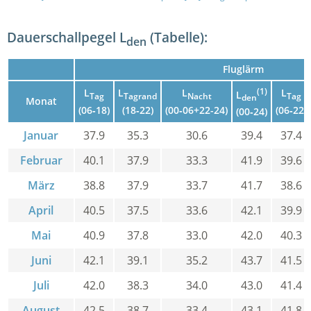
Dauerschallpegel L
(Tabelle):
den
Fluglärm
L
L
L
(1)
L
L
Tag
Tagrand
Nacht
Tag
den
Monat
(06‑18)
(18‑22)
(00‑06+22-24)
(06‑22)
(00‑24)
Januar
37.9
35.3
30.6
39.4
37.4
Februar
40.1
37.9
33.3
41.9
39.6
März
38.8
37.9
33.7
41.7
38.6
April
40.5
37.5
33.6
42.1
39.9
Mai
40.9
37.8
33.0
42.0
40.3
Juni
42.1
39.1
35.2
43.7
41.5
Juli
42.0
38.3
34.0
43.0
41.4
August
42.5
38.7
33.4
43.1
41.8