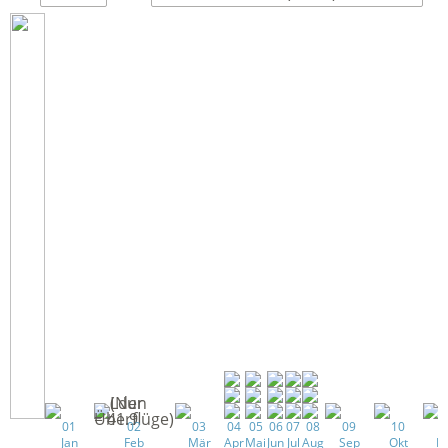
01
02
03
04
05
06
07
08
09
10
1
Jan
Feb
Mär
Apr
Mai
Jun
Jul
Aug
Sep
Okt
N