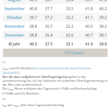
September
40.8
37.7
32.5
41.8
40.2
Oktober
39.7
37.2
32.2
41.1
39.2
November
38.8
35.7
32.2
40.5
38.2
Dezember
38.8
35.4
32.6
40.7
38.1
Ø Jahr
40.5
37.5
33.1
41.9
39.9
CSV Export
(1)
L
nach EU-Richtlinie (
European Environmental Noise Directive
den
2002/49/EC
)
Nur die oben aufgeführten Überflugereignisse
gehen in die
Lärmberechnung ein, d.h. bei Stationen mit schlechter Überflugerkennung ist
der Wert sehr problematisch.
Die L
Werte enthalten den Tagesrand- (+5dB) und Nachtaufschlag
den
(+10dB) nach EU-Richtlinie.
(3)
L
wie L
, aber ohne Tagesrand-Aufschlag
dn
den