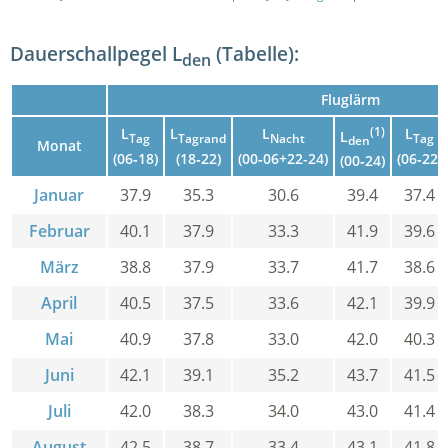
Dauerschallpegel L
(Tabelle):
den
Fluglärm
L
L
L
(1)
L
L
Tag
Tagrand
Nacht
Tag
den
Monat
(06‑18)
(18‑22)
(00‑06+22-24)
(06‑22)
(00‑24)
Januar
37.9
35.3
30.6
39.4
37.4
Februar
40.1
37.9
33.3
41.9
39.6
März
38.8
37.9
33.7
41.7
38.6
April
40.5
37.5
33.6
42.1
39.9
Mai
40.9
37.8
33.0
42.0
40.3
Juni
42.1
39.1
35.2
43.7
41.5
Juli
42.0
38.3
34.0
43.0
41.4
August
42.5
38.7
33.4
43.1
41.8