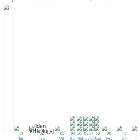
01
02
03
04
05
06
07
08
09
10
1
Jan
Feb
Mär
Apr
Mai
Jun
Jul
Aug
Sep
Okt
N