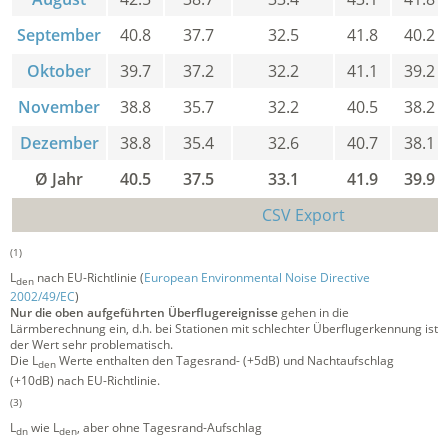
September
40.8
37.7
32.5
41.8
40.2
Oktober
39.7
37.2
32.2
41.1
39.2
November
38.8
35.7
32.2
40.5
38.2
Dezember
38.8
35.4
32.6
40.7
38.1
Ø Jahr
40.5
37.5
33.1
41.9
39.9
CSV Export
(1)
L
nach EU-Richtlinie (
European Environmental Noise Directive
den
2002/49/EC
)
Nur die oben aufgeführten Überflugereignisse
gehen in die
Lärmberechnung ein, d.h. bei Stationen mit schlechter Überflugerkennung ist
der Wert sehr problematisch.
Die L
Werte enthalten den Tagesrand- (+5dB) und Nachtaufschlag
den
(+10dB) nach EU-Richtlinie.
(3)
L
wie L
, aber ohne Tagesrand-Aufschlag
dn
den