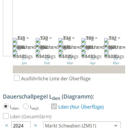
01
02
03
04
05
Jan
Feb
Mär
Apr
Mai
Ausführliche Liste der Überflüge
Dauerschallpegel L
(Diagramm):
den
L
L
Lden (Nur Überflüge)
den
eq3
Lden (Gesamtlärm)

