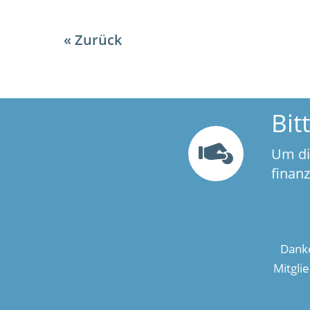
Zurück
Bit
Um di
finan
Danke
Mitgli