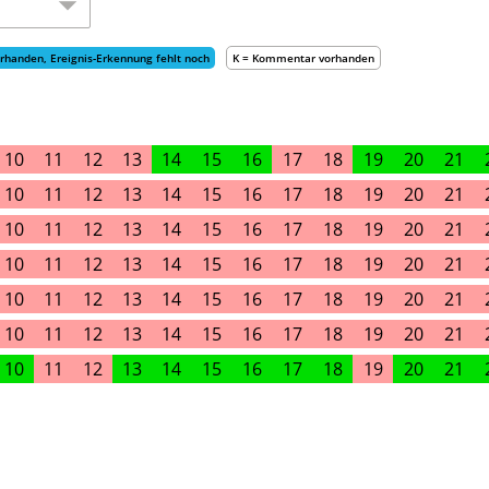
rhanden, Ereignis-Erkennung fehlt noch
K = Kommentar vorhanden
10
11
12
13
14
15
16
17
18
19
20
21
10
11
12
13
14
15
16
17
18
19
20
21
10
11
12
13
14
15
16
17
18
19
20
21
10
11
12
13
14
15
16
17
18
19
20
21
10
11
12
13
14
15
16
17
18
19
20
21
10
11
12
13
14
15
16
17
18
19
20
21
10
11
12
13
14
15
16
17
18
19
20
21