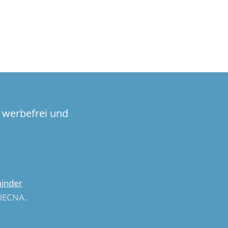
 werbefrei und
hinder
UECNA
.