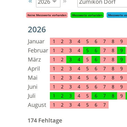


Keine
Messwerte vorhanden
Messwerte vorhanden
Messwerte vo
2026
Januar
1
2
3
4
5
6
7
8
9
Februar
1
2
3
4
5
6
7
8
9
März
1
2
3
4
5
6
7
8
9
April
1
2
3
4
5
6
7
8
9
Mai
1
2
3
4
5
6
7
8
9
Juni
1
2
3
4
5
6
7
8
9
Juli
1
2
3
4
5
6
7
8
9
August
1
2
3
4
5
6
7
174 Fehltage