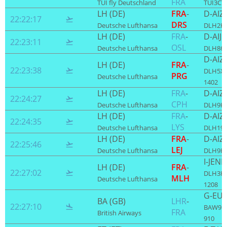
FRA
TUI fly Deutschland
TUI3CT 
LH (DE)
FRA
-
D-AIZ
22:22:17

DRS
Deutsche Lufthansa
DLH2HY
LH (DE)
FRA
-
D-AIJE
22:23:11

OSL
Deutsche Lufthansa
DLH866
D-AIZI
LH (DE)
FRA
-
22:23:38

DLH5XY
PRG
Deutsche Lufthansa
1402
LH (DE)
FRA
-
D-AIZ
22:24:27

CPH
Deutsche Lufthansa
DLH9KY
LH (DE)
FRA
-
D-AIZ
22:24:35

LYS
Deutsche Lufthansa
DLH19E
LH (DE)
FRA
-
D-AIZ
22:25:46

LEJ
Deutsche Lufthansa
DLH9HC
I-JENE
LH (DE)
FRA
-
22:27:02

DLH3KX
MLH
Deutsche Lufthansa
1208
G-EU
BA (GB)
LHR
-
22:27:10

BAW910
FRA
British Airways
910