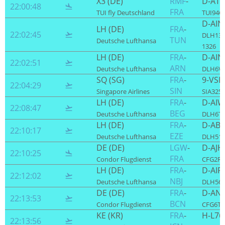
X3 (DE)
RMF
-
D-AT
22:00:48

FRA
TUI fly Deutschland
TUI94G 
D-AIN
LH (DE)
FRA
-
22:02:45

DLH132
TUN
Deutsche Lufthansa
1326
LH (DE)
FRA
-
D-AIN
22:02:51

ARN
Deutsche Lufthansa
DLH6VP
SQ (SG)
FRA
-
9-VSK
22:04:29

SIN
Singapore Airlines
SIA325 
LH (DE)
FRA
-
D-AI
22:08:47

BEG
Deutsche Lufthansa
DLH6TJ 
LH (DE)
FRA
-
D-ABY
22:10:17

EZE
Deutsche Lufthansa
DLH510
DE (DE)
LGW
-
D-AJ
22:10:25

FRA
Condor Flugdienst
CFG2RC 
LH (DE)
FRA
-
D-AIF
22:12:02

NBJ
Deutsche Lufthansa
DLH560
DE (DE)
FRA
-
D-AN
22:13:53

BCN
Condor Flugdienst
CFG6TJ 
KE (KR)
FRA
-
H-L76
22:13:56
