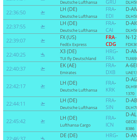
GRU
Deutsche Lufthansa
DLH506
LH (DE)
FRA
-
D-AI
22:36:50

EDI
Deutsche Lufthansa
DLH5EL
LH (DE)
FRA
-
D-AIO
22:37:55

CAI
Deutsche Lufthansa
DLH584
FX (US)
FRA
-
N-129
22:39:07

CDG
FedEx Express
FDX36 /
X3 (DE)
HRG
-
D-AM
22:40:25

FRA
TUI fly Deutschland
TUI69E 
EK (AE)
FRA
-
A-6EN
22:40:37

DXB
Emirates
UAE13U 
D-AIZ
LH (DE)
FRA
-
22:42:17

DLH9ML
KRK
Deutsche Lufthansa
1370
LH (DE)
FRA
-
D-AB
22:44:11

SIN
Deutsche Lufthansa
DLH780
D-ALF
LH (DE)
FRA
-
22:45:42

GEC838
ICN
Lufthansa Cargo
8386
DE (DE)
HRG
-
D-AN
22:46:37
