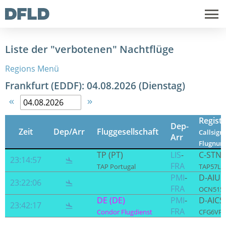
Liste der "verbotenen" Nachtflüge
Regions Menü
Frankfurt (EDDF): 04.08.2026 (Dienstag)


Regist
Dep-
Zeit
Dep/Arr
Fluggesellschaft
Callsign 
Arr
Flugnu
TP (PT)
LIS
-
C-STN
23:14:57

FRA
TAP Portugal
TAP57LK 
PMI
-
D-AIU
23:22:06

FRA
OCN515 /
DE (DE)
PMI
-
D-AICS
23:42:17

FRA
Condor Flugdienst
CFG6VP /