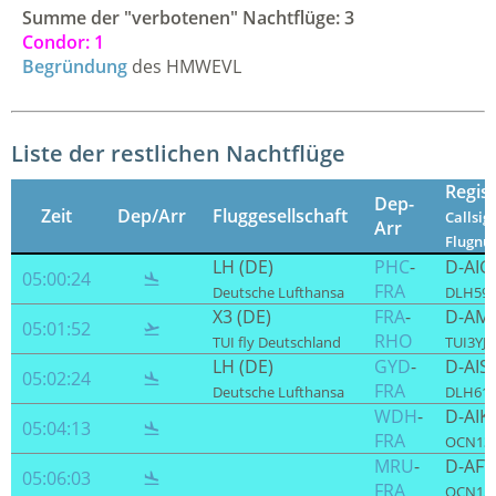
Summe der "verbotenen" Nachtflüge: 3
Condor: 1
Begründung
des HMWEVL
Liste der restlichen Nachtflüge
Regis
Dep-
Zeit
Dep/Arr
Fluggesellschaft
Callsign
Arr
Flugn
LH (DE)
PHC
-
D-AIG
05:00:24

FRA
Deutsche Lufthansa
DLH595
X3 (DE)
FRA
-
D-AM
05:01:52

RHO
TUI fly Deutschland
TUI3YJ /
LH (DE)
GYD
-
D-AIS
05:02:24

FRA
Deutsche Lufthansa
DLH613
WDH
-
D-AIK
05:04:13

FRA
OCN133 
MRU
-
D-AFY
05:06:03

FRA
OCN157 