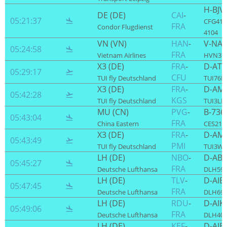
H-BJV
DE (DE)
CAI
-
05:21:37

CFG410
FRA
Condor Flugdienst
4104
VN (VN)
HAN
-
V-NA8
05:24:58

FRA
Vietnam Airlines
HVN37 
X3 (DE)
FRA
-
D-AT
05:29:17

CFU
TUI fly Deutschland
TUI76M 
X3 (DE)
FRA
-
D-AM
05:42:28

KGS
TUI fly Deutschland
TUI3LH 
MU (CN)
PVG
-
B-736
05:43:04

FRA
China Eastern
CES219
X3 (DE)
FRA
-
D-AM
05:43:49

PMI
TUI fly Deutschland
TUI3WL 
LH (DE)
NBO
-
D-AB
05:45:27

FRA
Deutsche Lufthansa
DLH591
LH (DE)
TLV
-
D-AIE
05:47:45

FRA
Deutsche Lufthansa
DLH691
LH (DE)
RDU
-
D-AIK
05:49:06

FRA
Deutsche Lufthansa
DLH409
LH (DE)
KEF
-
D-AIE