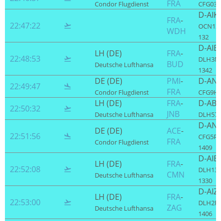
FRA
Condor Flugdienst
CFG031 
D-AIK
FRA
-
22:47:22

OCN132
WDH
132
D-AIB
LH (DE)
FRA
-
22:48:53

DLH3NM
BUD
Deutsche Lufthansa
1342
DE (DE)
PMI
-
D-AN
22:49:47

FRA
Condor Flugdienst
CFG9HY
LH (DE)
FRA
-
D-AB
22:50:32

JNB
Deutsche Lufthansa
DLH572
D-AN
DE (DE)
ACE
-
22:51:56

CFG5PM
FRA
Condor Flugdienst
1409
D-AIE
LH (DE)
FRA
-
22:52:08

DLH133
CMN
Deutsche Lufthansa
1330
D-AIZ
LH (DE)
FRA
-
22:53:00

DLH2RV
ZAG
Deutsche Lufthansa
1406