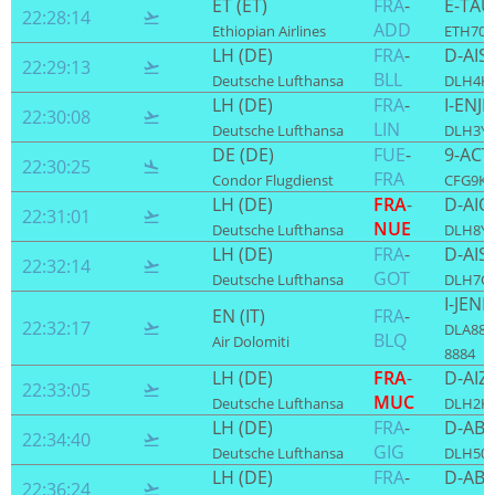
ET (ET)
FRA
-
E-TAU
22:28:14

ADD
Ethiopian Airlines
ETH707 
LH (DE)
FRA
-
D-AIS
22:29:13

BLL
Deutsche Lufthansa
DLH4KW
LH (DE)
FRA
-
I-ENJB
22:30:08

LIN
Deutsche Lufthansa
DLH3YP
DE (DE)
FUE
-
9-ACT
22:30:25

FRA
Condor Flugdienst
CFG9KL 
LH (DE)
FRA
-
D-AI
22:31:01

NUE
Deutsche Lufthansa
DLH8YJ 
LH (DE)
FRA
-
D-AISI
22:32:14

GOT
Deutsche Lufthansa
DLH7CE
I-JENK
EN (IT)
FRA
-
22:32:17

DLA888
BLQ
Air Dolomiti
8884
LH (DE)
FRA
-
D-AIZ
22:33:05

MUC
Deutsche Lufthansa
DLH2KK
LH (DE)
FRA
-
D-AB
22:34:40

GIG
Deutsche Lufthansa
DLH500
LH (DE)
FRA
-
D-AB
22:36:24
