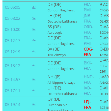
DE (DE)
FRA
-
9-ACT
05:06:05

PMI
Condor Flugdienst
CFG2XR 
LH (DE)
JNB
-
D-AB
05:08:02

FRA
Deutsche Lufthansa
DLH573
3S (DE)
ORD
-
D-AA
05:10:00

FRA
AeroLogic
BOX44
DE (DE)
FRA
-
D-ANL
05:12:17

PMI
Condor Flugdienst
CFG9FV 
3V (BE)
CDG
-
O-EIX
05:12:19

FRA
TNT Airways
TAY5TR 
D-AN
DE (DE)
BKK
-
05:13:12

CFG236
FRA
Condor Flugdienst
2361
NH (JP)
HND
-
J-A89
05:14:57

FRA
All Nippon Airways
ANA203
LH (DE)
IAD
-
D-AIH
05:17:11

FRA
Deutsche Lufthansa
DLH417
QY (DE)
LEJ
-
D-AE
05:19:14

European Air
FRA
BCS186 
Transport Leipzig