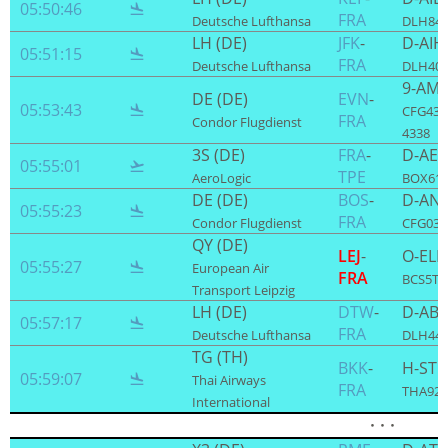
05:50:46

FRA
Deutsche Lufthansa
DLH847
LH (DE)
JFK
-
D-AIH
05:51:15

FRA
Deutsche Lufthansa
DLH401
9-AM
DE (DE)
EVN
-
05:53:43

CFG433
FRA
Condor Flugdienst
4338
3S (DE)
FRA
-
D-AE
05:55:01

TPE
AeroLogic
BOX61
DE (DE)
BOS
-
D-AN
05:55:23

FRA
Condor Flugdienst
CFG039 
QY (DE)
LEJ
-
O-EL
05:55:27

European Air
FRA
BCS5TM
Transport Leipzig
LH (DE)
DTW
-
D-AB
05:57:17

FRA
Deutsche Lufthansa
DLH443
TG (TH)
BKK
-
H-ST
05:59:07

Thai Airways
FRA
THA920 
International
· · ·