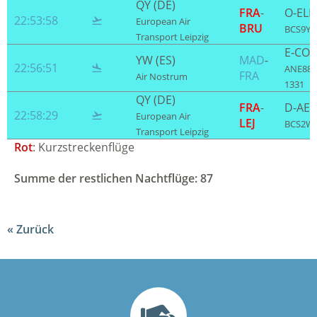
QY (DE)
FRA
-
O-EL
22:53:58

European Air
BRU
BCS9YP 
Transport Leipzig
E-CO
YW (ES)
MAD
-
22:56:51

ANE88SC
FRA
Air Nostrum
1331
QY (DE)
FRA
-
D-AE
22:58:29

European Air
LEJ
BCS2WP
Transport Leipzig
Rot
: Kurzstreckenflüge
Summe der restlichen Nachtflüge: 87
Zurück