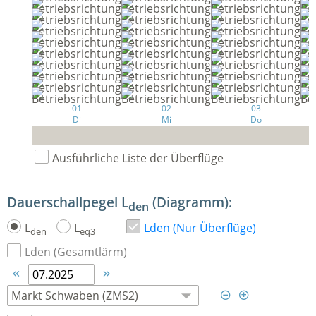
01
02
03
Di
Mi
Do
Ausführliche Liste der Überflüge
Dauerschallpegel L
(Diagramm):
den
L
L
Lden (Nur Überflüge)
den
eq3
Lden (Gesamtlärm)



