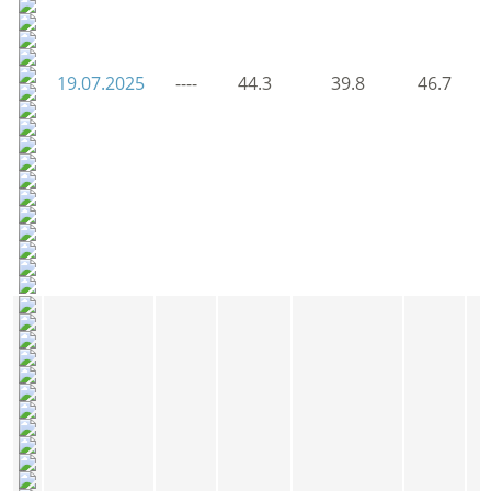
19.07.2025
----
44.3
39.8
46.7
3