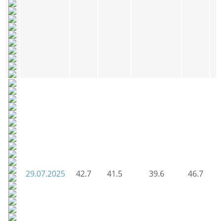
29.07.2025
42.7
41.5
39.6
46.7
4