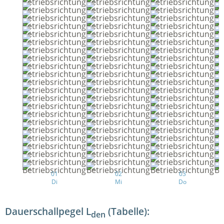
01
02
03
Di
Mi
Do
Dauerschallpegel L
(Tabelle):
den