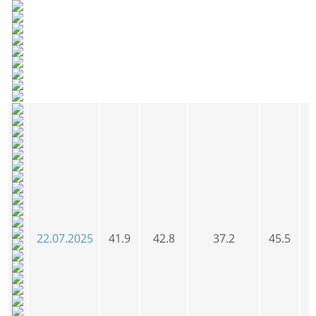
22.07.2025
41.9
42.8
37.2
45.5
4