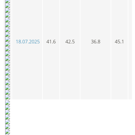
18.07.2025
41.6
42.5
36.8
45.1
4