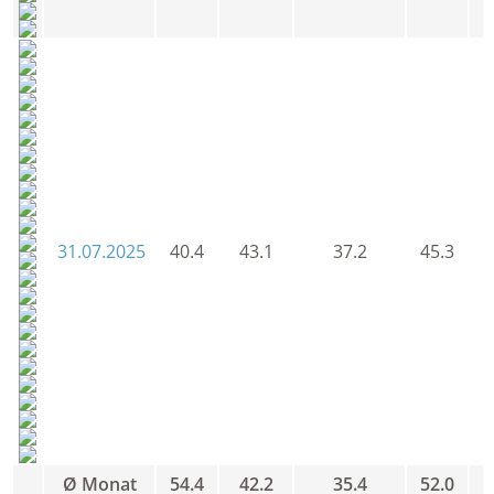
31.07.2025
40.4
43.1
37.2
45.3
4
Ø Monat
54.4
42.2
35.4
52.0
5