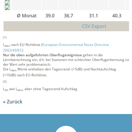
Ø Monat
39.0
36.7
31.1
40.3
3
CSV Export
(1)
L
nach EU-Richtlinie (
European Environmental Noise Directive
den
2002/49/EC
)
Nur die oben aufgeführten Überflugereignisse
gehen in die
Lärmberechnung ein, d.h. bei Stationen mit schlechter Überflugerkennung ist
der Wert sehr problematisch.
Die L
Werte enthalten den Tagesrand- (+5dB) und Nachtaufschlag
den
(+10dB) nach EU-Richtlinie.
(3)
L
wie L
, aber ohne Tagesrand-Aufschlag
dn
den
Zurück