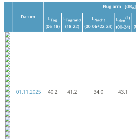
Fluglärm [dB
]
A
Datum
L
L
L
(1)
L
L
Tag
Tagrand
Nacht
den
(06‑18)
(18‑22)
(00‑06+22-24)
(0
(00‑24)
01.11.2025
40.2
41.2
34.0
43.1
4