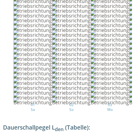
01
02
03
Sa
So
Mo
Dauerschallpegel L
(Tabelle):
den