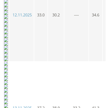
12.11.2025
33.0
30.2
----
34.6
3
13.11.2025
37.2
38.9
33.2
41.3
3