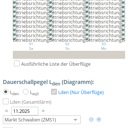
01
02
03
Sa
So
Mo
Ausführliche Liste der Überflüge
Dauerschallpegel L
(Diagramm):
den
L
L
Lden (Nur Überflüge)
den
eq3
Lden (Gesamtlärm)



