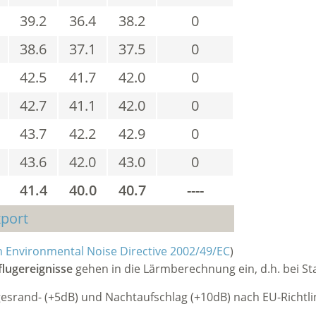
39.2
36.4
38.2
0
38.6
37.1
37.5
0
42.5
41.7
42.0
0
42.7
41.1
42.0
0
43.7
42.2
42.9
0
43.6
42.0
43.0
0
41.4
40.0
40.7
----
port
 Environmental Noise Directive 2002/49/EC
)
lugereignisse
gehen in die Lärmberechnung ein, d.h. bei St
srand- (+5dB) und Nachtaufschlag (+10dB) nach EU-Richtlin