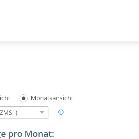
cht
Monatsansicht

ge pro Monat: