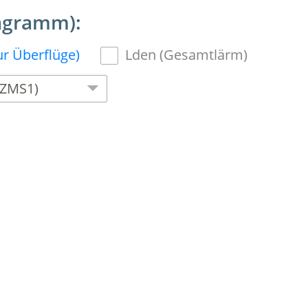
agramm):
r Überflüge)
Lden (Gesamtlärm)