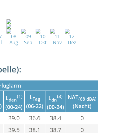
7
08
09
10
11
12
l
Aug
Sep
Okt
Nov
Dez
elle):
Fluglärm
(1)
(3)
L
NAT
L
L
Tag
(68 dBA)
den
dn
)
(06‑22)
(Nacht)
(00‑24)
(00‑24)
39.0
36.6
38.4
0
39.5
38.1
38.7
0