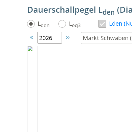
Dauerschallpegel L
(Di
den
L
L
Lden (Nu
den
eq3

