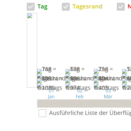
Tag
Tagesrand
N
01
02
03
Jan
Feb
Mär
Ausführliche Liste der Überflü