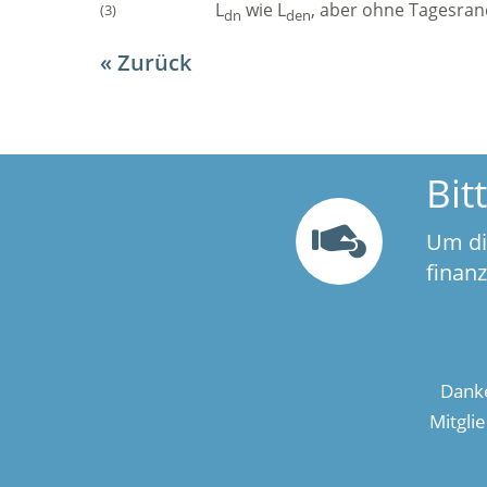
L
wie L
, aber ohne Tagesran
(3)
dn
den
Zurück
Bit
Um di
finan
Danke
Mitgli