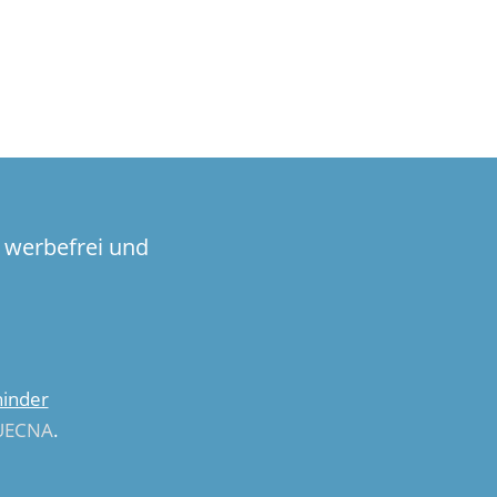
 werbefrei und
hinder
UECNA
.