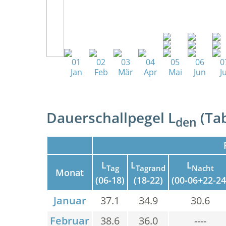
01
02
03
04
05
06
0
Jan
Feb
Mär
Apr
Mai
Jun
Ju
Dauerschallpegel L
(Tab
den
L
L
L
Tag
Tagrand
Nacht
Monat
(06‑18)
(18‑22)
(00‑06+22-24
Januar
37.1
34.9
30.6
Februar
38.6
36.0
----