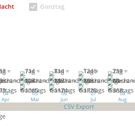
acht
Ganztag
04
05
06
07
08
Apr
Mai
Jun
Jul
Aug
CSV Export
ge