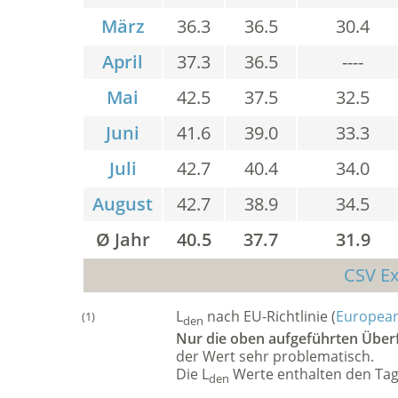
März
36.3
36.5
30.4
April
37.3
36.5
----
Mai
42.5
37.5
32.5
Juni
41.6
39.0
33.3
Juli
42.7
40.4
34.0
August
42.7
38.9
34.5
Ø Jahr
40.5
37.7
31.9
CSV Ex
L
nach EU-Richtlinie (
European
(1)
den
Nur die oben aufgeführten Überf
der Wert sehr problematisch.
Die L
Werte enthalten den Tage
den