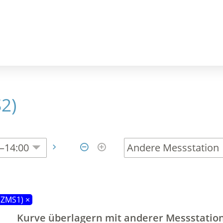
2)



(ZMS1) ×
Kurve
überlagern
mit anderer Messstatio