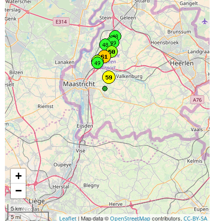
+
−
5 km
5 mi
| Map data ©
contributors,
Leaflet
OpenStreetMap
CC-BY-SA