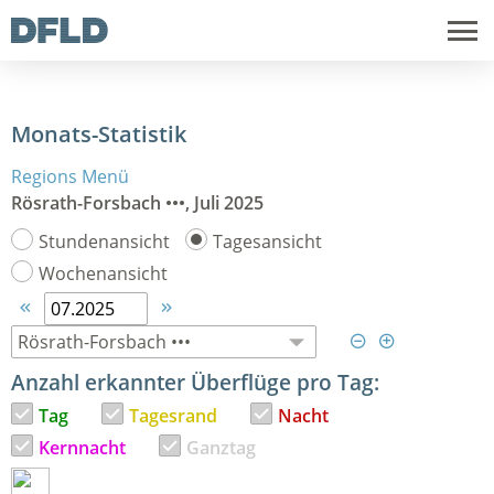
Monats-Statistik
Regions Menü
Rösrath-Forsbach •••, Juli 2025
Stundenansicht
Tagesansicht
Wochenansicht




Anzahl erkannter Überflüge pro Tag:
Tag
Tagesrand
Nacht
Kernnacht
Ganztag