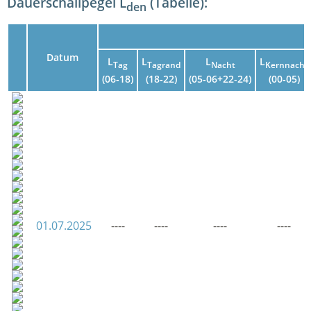
Dauerschallpegel L
(Tabelle):
den
Datum
L
L
L
L
Tag
Tagrand
Nacht
Kernnacht
(06‑18)
(18‑22)
(05‑06+22-24)
(00‑05)
01.07.2025
----
----
----
----