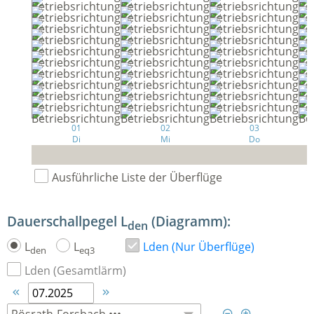
01
02
03
Di
Mi
Do
Ausführliche Liste der Überflüge
Dauerschallpegel L
(Diagramm):
den
L
L
Lden (Nur Überflüge)
den
eq3
Lden (Gesamtlärm)



