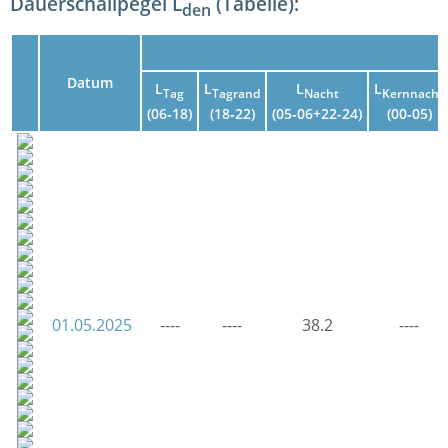
Dauerschallpegel L
(Tabelle):
den
Datum
L
L
L
L
Tag
Tagrand
Nacht
Kernnacht
(06‑18)
(18‑22)
(05‑06+22-24)
(00‑05)
01.05.2025
----
----
38.2
----