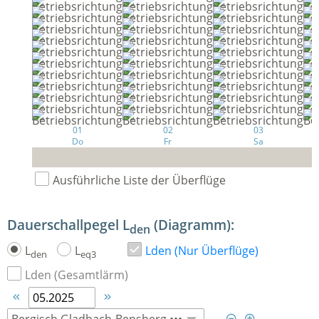
01
02
03
Do
Fr
Sa
Ausführliche Liste der Überflüge
Dauerschallpegel L
(Diagramm):
den
L
L
Lden (Nur Überflüge)
den
eq3
Lden (Gesamtlärm)



