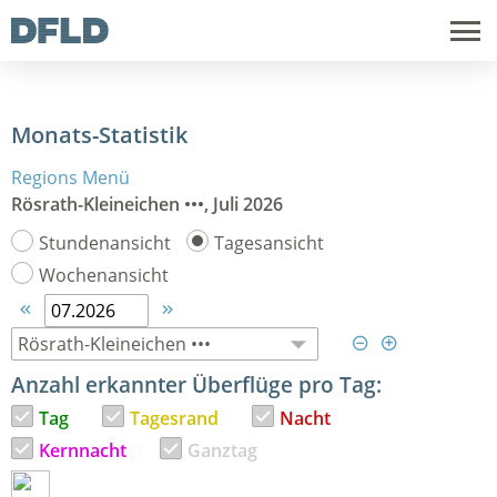
Monats-Statistik
Regions Menü
Rösrath-Kleineichen •••, Juli 2026
Stundenansicht
Tagesansicht
Wochenansicht




Anzahl erkannter Überflüge pro Tag:
Tag
Tagesrand
Nacht
Kernnacht
Ganztag