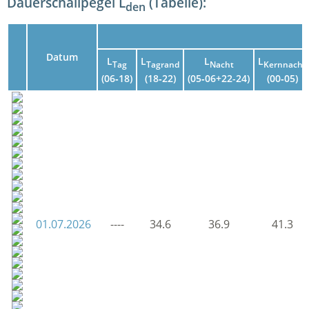
Dauerschallpegel L
(Tabelle):
den
Datum
L
L
L
L
Tag
Tagrand
Nacht
Kernnacht
(06‑18)
(18‑22)
(05‑06+22-24)
(00‑05)
01.07.2026
----
34.6
36.9
41.3