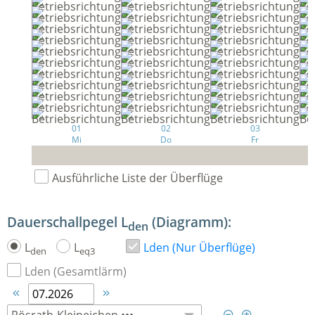
01
02
03
Mi
Do
Fr
Ausführliche Liste der Überflüge
Dauerschallpegel L
(Diagramm):
den
L
L
Lden (Nur Überflüge)
den
eq3
Lden (Gesamtlärm)



