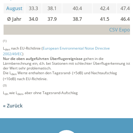
August
33.3
38.1
40.4
42.4
47.4
Ø Jahr
34.0
37.9
38.7
41.5
46.4
CSV Expor
(1)
L
nach EU-Richtlinie (
European Environmental Noise Directive
den
2002/49/EC
)
Nur die oben aufgeführten Überflugereignisse
gehen in die
Lärmberechnung ein, d.h. bei Stationen mit schlechter Überflugerkennung ist
der Wert sehr problematisch.
Die L
Werte enthalten den Tagesrand- (+5dB) und Nachtaufschlag
den
(+10dB) nach EU-Richtlinie.
(3)
L
wie L
, aber ohne Tagesrand-Aufschlag
dn
den
Zurück