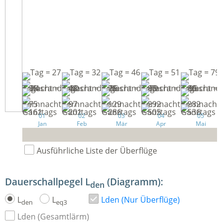
01
02
03
04
05
Jan
Feb
Mär
Apr
Mai
Ausführliche Liste der Überflüge
Dauerschallpegel L
(Diagramm):
den
L
L
Lden (Nur Überflüge)
den
eq3
Lden (Gesamtlärm)