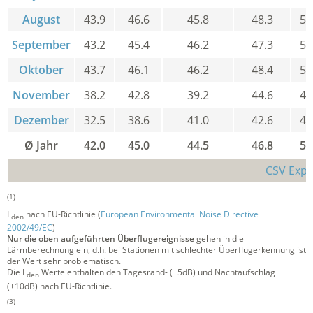
August
43.9
46.6
45.8
48.3
53
September
43.2
45.4
46.2
47.3
52
Oktober
43.7
46.1
46.2
48.4
53
November
38.2
42.8
39.2
44.6
49
Dezember
32.5
38.6
41.0
42.6
47
Ø Jahr
42.0
45.0
44.5
46.8
52
CSV Expo
(1)
L
nach EU-Richtlinie (
European Environmental Noise Directive
den
2002/49/EC
)
Nur die oben aufgeführten Überflugereignisse
gehen in die
Lärmberechnung ein, d.h. bei Stationen mit schlechter Überflugerkennung ist
der Wert sehr problematisch.
Die L
Werte enthalten den Tagesrand- (+5dB) und Nachtaufschlag
den
(+10dB) nach EU-Richtlinie.
(3)