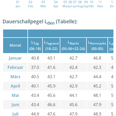
01
02
03
04
05
06
07
08
09
10
11
12
Jan
Feb
Mär
Apr
Mai
Jun
Jul
Aug
Sep
Okt
Nov
Dez
Dauerschallpegel L
(Tabelle):
den
F
L
L
L
L
L
Tag
Tagrand
Nacht
Kernnacht
de
Monat
(06‑18)
(18‑22)
(05‑06+22-24)
(00‑05)
(00‑
Januar
40.8
43.1
42.7
46.8
51
Februar
37.0
41.6
42.4
42.3
48
März
40.5
43.1
42.7
44.4
49
April
40.1
45.9
42.9
45.2
50
Mai
43.4
45.6
44.1
48.1
52
Juni
43.4
46.6
45.6
47.9
53
Juli
44.9
47.6
47.9
48.9
54