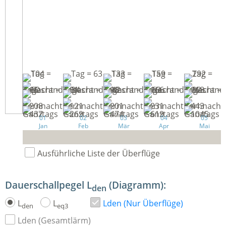
01
02
03
04
05
Jan
Feb
Mär
Apr
Mai
Ausführliche Liste der Überflüge
Dauerschallpegel L
(Diagramm):
den
L
L
Lden (Nur Überflüge)
den
eq3
Lden (Gesamtlärm)