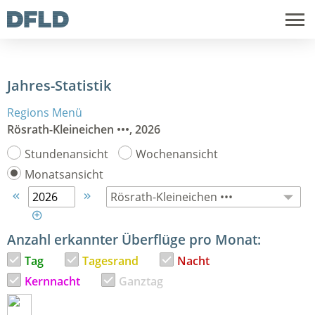
Jahres-Statistik
Regions Menü
Rösrath-Kleineichen •••, 2026
Stundenansicht
Wochenansicht
Monatsansicht



Anzahl erkannter Überflüge pro Monat:
Tag
Tagesrand
Nacht
Kernnacht
Ganztag