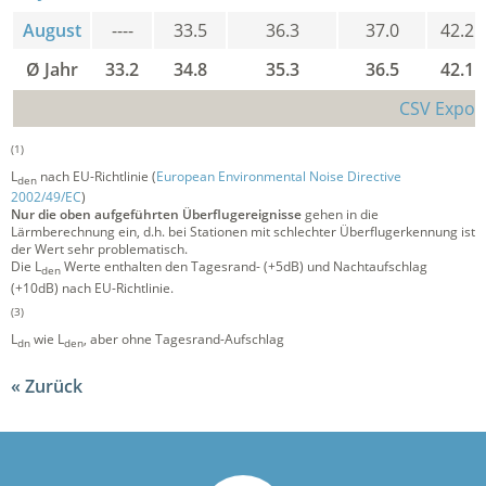
August
----
33.5
36.3
37.0
42.2
Ø Jahr
33.2
34.8
35.3
36.5
42.1
CSV Expor
(1)
L
nach EU-Richtlinie (
European Environmental Noise Directive
den
2002/49/EC
)
Nur die oben aufgeführten Überflugereignisse
gehen in die
Lärmberechnung ein, d.h. bei Stationen mit schlechter Überflugerkennung ist
der Wert sehr problematisch.
Die L
Werte enthalten den Tagesrand- (+5dB) und Nachtaufschlag
den
(+10dB) nach EU-Richtlinie.
(3)
L
wie L
, aber ohne Tagesrand-Aufschlag
dn
den
Zurück