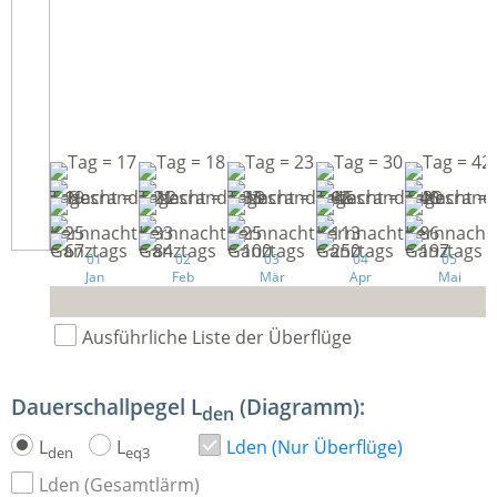
01
02
03
04
05
Jan
Feb
Mär
Apr
Mai
Ausführliche Liste der Überflüge
Dauerschallpegel L
(Diagramm):
den
L
L
Lden (Nur Überflüge)
den
eq3
Lden (Gesamtlärm)