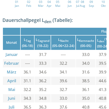
01
02
03
04
05
06
07
08
09
10
Jan
Feb
Mär
Apr
Mai
Jun
Jul
Aug
Sep
Okt
Dauerschallpegel L
(Tabelle):
den
Flug
L
L
L
L
(1)
L
Tag
Tagrand
Nacht
Kernnacht
den
Monat
(06‑18)
(18‑22)
(05‑06+22-24)
(00‑05)
(00‑24)
Januar
----
31.7
----
33.0
37.9
Februar
----
33.3
32.2
34.0
39.5
März
36.1
34.6
34.1
31.6
39.9
April
31.1
36.2
39.6
38.5
44.6
Mai
32.2
35.2
32.7
36.1
41.3
Juni
34.3
34.8
33.0
35.0
40.8
Juli
36.5
36.3
37.6
40.8
45.6