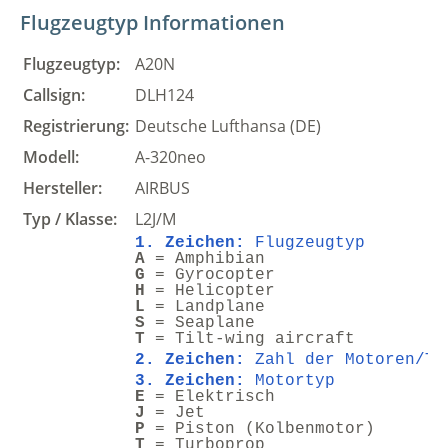
Flugzeugtyp Informationen
Flugzeugtyp:
A20N
Callsign:
DLH124
Registrierung:
Deutsche Lufthansa (DE)
Modell:
A-320neo
Hersteller:
AIRBUS
Typ / Klasse:
L2J/M
1. Zeichen:
Flugzeugtyp
A
= Amphibian
G
= Gyrocopter
H
= Helicopter
L
= Landplane
S
= Seaplane
T
= Tilt-wing aircraft
2. Zeichen:
Zahl der Motoren/Tu
3. Zeichen:
Motortyp
E
= Elektrisch
J
= Jet
P
= Piston (Kolbenmotor)
T
= Turboprop