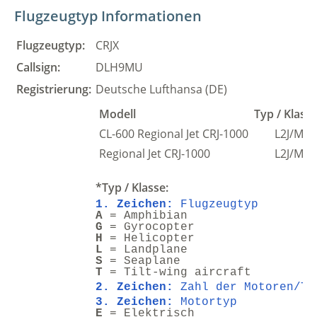
Flugzeugtyp Informationen
Flugzeugtyp:
CRJX
Callsign:
DLH9MU
Registrierung:
Deutsche Lufthansa (DE)
Modell
Typ / Klass
CL-600 Regional Jet CRJ-1000
L2J/M
Regional Jet CRJ-1000
L2J/M
*Typ / Klasse:
1. Zeichen:
Flugzeugtyp
A
= Amphibian
G
= Gyrocopter
H
= Helicopter
L
= Landplane
S
= Seaplane
T
= Tilt-wing aircraft
2. Zeichen:
Zahl der Motoren/Tu
3. Zeichen:
Motortyp
E
= Elektrisch