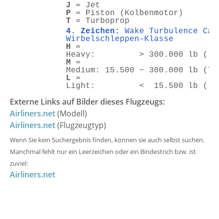
J
= Jet
P
= Piston (Kolbenmotor)
T
= Turboprop
4. Zeichen:
Wake Turbulence Cat
Wirbelschleppen-Klasse
H
=
Heavy: > 300.000 lb ( > 
M
=
Medium: 15.500 − 300.000 lb (7 
L
=
Light: < 15.500 lb ( <
Externe Links auf Bilder dieses Flugzeugs:
Airliners.net
(Modell)
Airliners.net
(Flugzeugtyp)
Wenn Sie kein Suchergebnis finden, können sie auch selbst suchen.
Manchmal fehlt nur ein Leerzeichen oder ein Bindestrich bzw. ist
zuviel:
Airliners.net