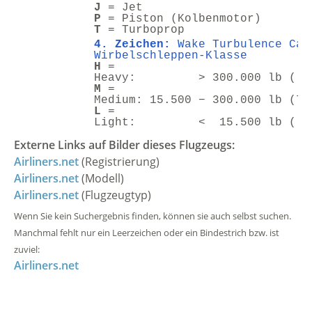
J
= Jet
P
= Piston (Kolbenmotor)
T
= Turboprop
4. Zeichen:
Wake Turbulence Cat
Wirbelschleppen-Klasse
H
=
Heavy: > 300.000 lb ( > 
M
=
Medium: 15.500 − 300.000 lb (7 
L
=
Light: < 15.500 lb ( <
Externe Links auf Bilder dieses Flugzeugs:
Airliners.net
(Registrierung)
Airliners.net
(Modell)
Airliners.net
(Flugzeugtyp)
Wenn Sie kein Suchergebnis finden, können sie auch selbst suchen.
Manchmal fehlt nur ein Leerzeichen oder ein Bindestrich bzw. ist
zuviel:
Airliners.net