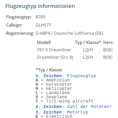
Flugzeugtyp Informationen
Flugzeugtyp:
B789
Callsign:
DLH577
Registrierung:
D-ABPA / Deutsche Lufthansa (DE)
Modell
Typ / Klasse*
Herstel
787-9 Dreamliner
L2J/H
BOEIN
Dreamliner (Srs.9)
L2J/H
BOEIN
*Typ / Klasse:
1. Zeichen:
Flugzeugtyp
A
= Amphibian
G
= Gyrocopter
H
= Helicopter
L
= Landplane
S
= Seaplane
T
= Tilt-wing aircraft
2. Zeichen:
Zahl der Motoren/Tu
3. Zeichen:
Motortyp
E
= Elektrisch